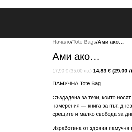
Начало
/
Tote Bags
/
Ами ако…
Ами ако…
14,83
€
(29.00 л
17,90
€
(35.00 лв.)
ПАМУЧНА Tote Bag
Създадена за тези, които носят
намерения — книга за път, дне
срещите и малко свобода за дн
Изработена от здрава памучна 