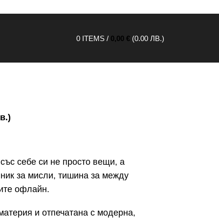
0
ITEMS
/
0,00
€
(0.00 ЛВ.)
в.)
 със себе си не просто вещи, а
вник за мисли, тишина за между
ите офлайн.
материя и отпечатана с модерна,