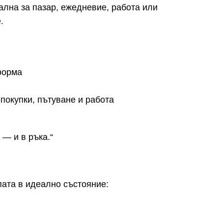
ална за пазар, ежедневие, работа или
.
форма
покупки, пътуване и работа
 — и в ръка.“
пата в идеално състояние: