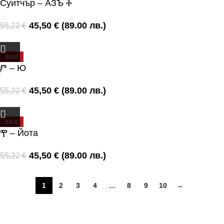
Суитчър – АЗЪ Ⰰ
45,50
€
(89.00 лв.)
55,22
€
SALE
Ⱓ – Ю
45,50
€
(89.00 лв.)
55,22
€
SALE
Ⰹ – Йота
45,50
€
(89.00 лв.)
55,22
€
1
2
3
4
…
8
9
10
→