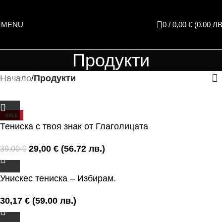
Skip to main content
MENU
0
/
0,00
€
(0.00 ЛВ
Продукти
Начало
/
Продукти
SALE
Тениска с твоя знак от Глаголицата
29,00
€
(56.72 лв.)
39,00
€
Унискес тениска – Избирам.
30,17
€
(59.00 лв.)