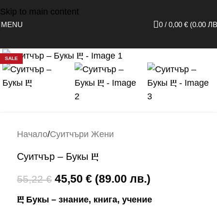
Skip to main content
MENU
0
/
0,00
€
(0.00 ЛВ
Click to enlarge
SALE
Начало
/
Суитчъри Жени
Суитчър – Букы Ⰱ
45,50
€
(89.00 лв.)
55,22
€
Ⰱ Букы – знание, книга, учение