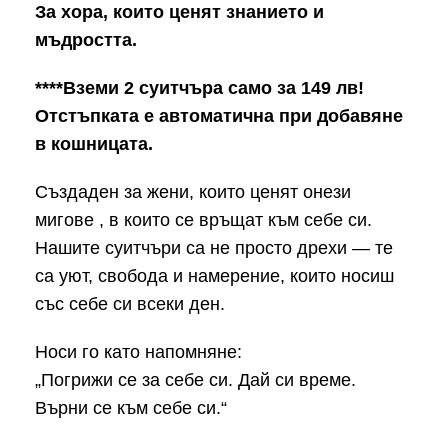
За хора, които ценят знанието и
мъдростта.
****Вземи 2 суитчъра само за 149 лв!
Отстъпката e автоматичнa при добавяне
в кошницата.
Създаден за жени, които ценят онези
мигове , в които се връщат към себе си.
Нашите суитчъри са не просто дрехи — те
са уют, свобода и намерение, които носиш
със себе си всеки ден.
Носи го като напомняне:
„Погрижи се за себе си. Дай си време.
Върни се към себе си.“