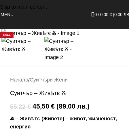
Skip to main content
MENU
0
/
0,00
€
(0.00 ЛВ
Click to enlarge
SALE
Начало
/
Суитчъри Жени
Суитчър – Живѣтє Ⰶ
45,50
€
(89.00 лв.)
55,22
€
Ⰶ – Живѣтє (Живете) – живот, жизненост,
енергия