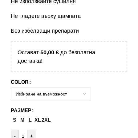
Не използвайте сушилня
Не гладете върху щампата
Без избелващи препарати
Остават
50,00
€
до безплатна
доставка!
COLOR
РАЗМЕР
S
M
L
XL
2XL
-
+