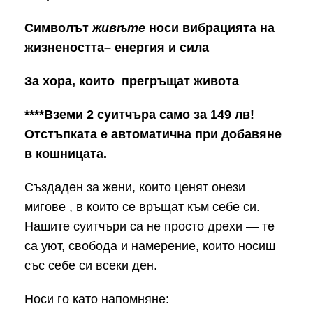
Символът
живѣте
носи вибрацията на
жизнеността– енергия и сила
За хора, които прегръщат живота
****Вземи 2 суитчъра само за 149 лв!
Отстъпката e автоматичнa при добавяне
в кошницата.
Създаден за жени, които ценят онези
мигове , в които се връщат към себе си.
Нашите суитчъри са не просто дрехи — те
са уют, свобода и намерение, които носиш
със себе си всеки ден.
Носи го като напомняне: