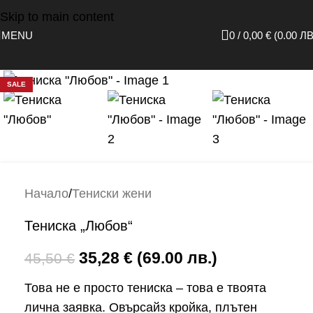
Skip to main content
MENU
0
/
0,00
€
(0.00 ЛВ
Click to enlarge
SALE
Начало
/
Тениски жени
Тениска „Любов“
35,28
€
(69.00 лв.)
45,50
€
Това не е просто тениска – това е твоята
лична заявка. Овърсайз кройка, плътен