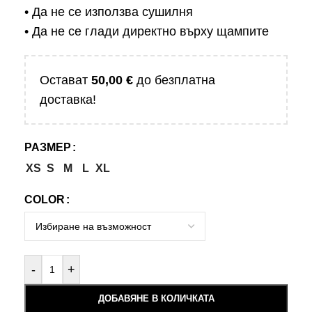
• Да не се използва сушилня
• Да не се глади директно върху щампите
Остават
50,00
€
до безплатна
доставка!
РАЗМЕР
XS
S
M
L
XL
COLOR
-
+
ДОБАВЯНЕ В КОЛИЧКАТА