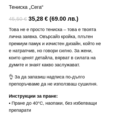
Тениска „Сега“
35,28
€
(69.00 лв.)
45,50
€
Това не е просто тениска – това е твоята
лична заявка. Овърсайз кройка, плътен
премиум памук и изчистен дизайн, който не
е натрапчив, но говори силно. За жени,
които ценят детайла, вярват в силата на
думите и знаят какво заслужават.
👌 За да запазиш надписа по-дълго
препоръчваме да не използваш сушилня.
Инструкции за пране:
• Пране до 40°C, наопаки, без избелващи
препарати