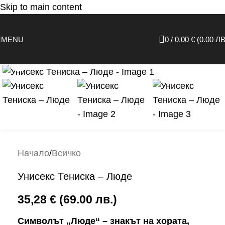
Skip to main content
MENU
0
/
0,00
€
(0.00 ЛВ
Click to enlarge
Начало
/
Всичко
Унисекс Тениска – Люде
35,28
€
(69.00 лв.)
Символът „Люде“ – знакът на хората,