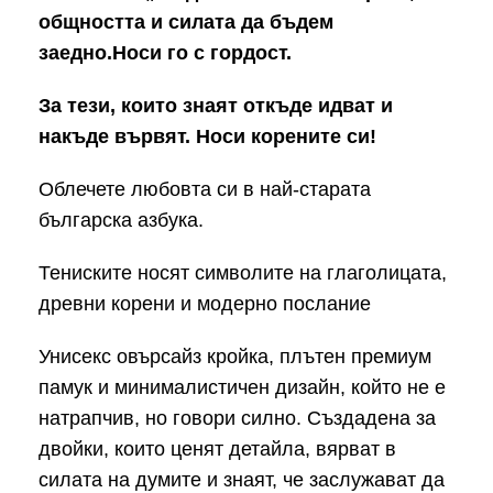
общността и силата да бъдем
заедно.Носи го с гордост.
За тези, които знаят откъде идват и
накъде вървят.
Носи корените си!
Облечете любовта си в най-старата
българска азбука.
Тениските носят символите на глаголицата,
древни корени и модерно послание
Унисекс овърсайз кройка, плътен премиум
памук и минималистичен дизайн, който не е
натрапчив, но говори силно. Създадена за
двойки, които ценят детайла, вярват в
силата на думите и знаят, че заслужават да