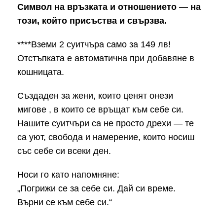
Символ на връзката и отношението — на
този, който присъства и свързва.
****Вземи 2 суитчъра само за 149 лв!
Отстъпката e автоматичнa при добавяне в
кошницата.
Създаден за жени, които ценят онези
мигове , в които се връщат към себе си.
Нашите суитчъри са не просто дрехи — те
са уют, свобода и намерение, които носиш
със себе си всеки ден.
Носи го като напомняне:
„Погрижи се за себе си. Дай си време.
Върни се към себе си.“