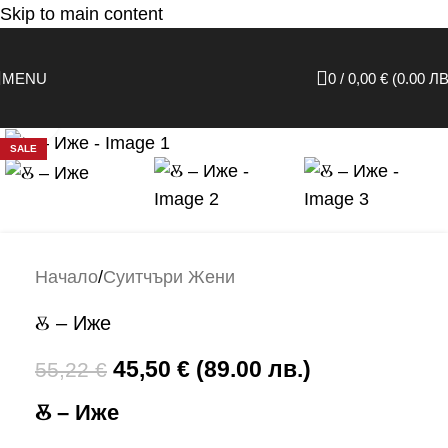
Skip to main content
MENU
0
/
0,00
€
(0.00 ЛВ
Click to enlarge
SALE
Начало
/
Суитчъри Жени
Ⰻ – Иже
45,50
€
(89.00 лв.)
55,22
€
Ⰻ – Иже