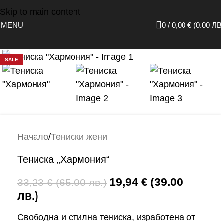
Skip to main content
MENU
0
/
0,00
€
(0.00 ЛВ
Click to enlarge
SALE
Начало
/
Тениски жени
Тениска „Хармония“
19,94
€
(39.00
33,23
€
(65.00 лв.)
лв.)
Свободна и стилна тениска, изработена от