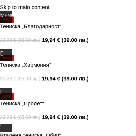
Skip to main content
MENU
0
/
0,00
€
(0.00 ЛВ
SALE
Тениска „Благодарност“
19,94
€
(39.00 лв.)
33,23
€
(65.00 лв.)
SALE
Тениска „Хармония“
19,94
€
(39.00 лв.)
33,23
€
(65.00 лв.)
SALE
Тениска „Пролет“
19,94
€
(39.00 лв.)
33,23
€
(65.00 лв.)
Вталена тениска „Обич“