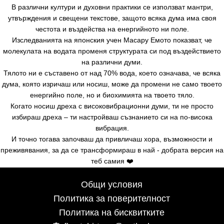
В различни култури и духовни практики се използват мантри,
утвърждения и свещени текстове, защото всяка дума има своя
честота и въздейства на енергийното ни поле.
Изследванията на японския учен Масару Емото показват, че
молекулата на водата променя структурата си под въздействието
на различни думи.
Тялото ни е съставено от над 70% вода, което означава, че всяка
дума, която изричаш или носиш, може да промени не само твоето
енергийно поле, но и биохимията на твоето тяло.
Когато носиш дреха с високовибрационни думи, ти не просто
избираш дреха – ти настройваш съзнанието си на по-висока
вибрация.
И точно тогава започваш да привличаш хора, възможности и
преживявания, за да се трансформираш в най - добрата версия на
теб самия ❤️
Общи условия
Политика за поверителност
Политика на бисквитките