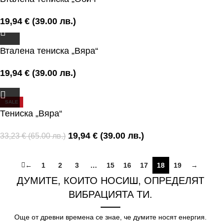
19,94
€
(39.00 лв.)
Вталена тениска „Вяра“
19,94
€
(39.00 лв.)
SALE
Тениска „Вяра“
19,94
€
(39.00 лв.)
33,23
€
(65.00 лв.)
←
1
2
3
…
15
16
17
18
19
→
ДУМИТЕ, КОИТО НОСИШ, ОПРЕДЕЛЯТ
ВИБРАЦИЯТА ТИ.
Още от древни времена се знае, че думите носят енергия.